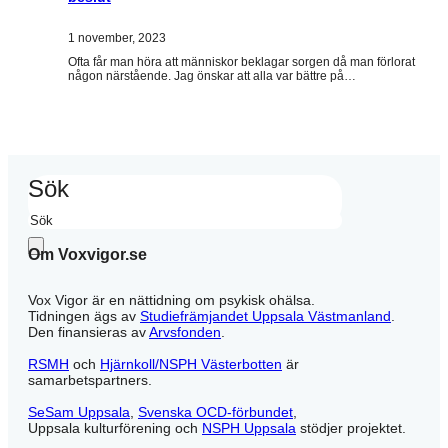
1 november, 2023
Ofta får man höra att människor beklagar sorgen då man förlorat
någon närstående. Jag önskar att alla var bättre på…
Sök
Om Voxvigor.se
Vox Vigor är en nättidning om psykisk ohälsa.
Tidningen ägs av
Studiefrämjandet Uppsala Västmanland
.
Den finansieras av
Arvsfonden
.
RSMH
och
Hjärnkoll/NSPH Västerbotten
är
samarbetspartners.
SeSam Uppsala
,
Svenska OCD-förbundet
,
Uppsala kulturförening och
NSPH Uppsala
stödjer projektet.