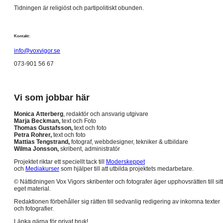
Tidningen är religiöst och partipolitiskt obunden.
Kontakt:
info@voxvigor.se
073-901 56 67
Vi som jobbar här
Monica Atterberg
, redaktör och ansvarig utgivare
Marja Beckman,
text och Foto
Thomas Gustafsson,
text och foto
Petra Rohrer,
text och foto
Mattias Tengstrand,
fotograf, webbdesigner, tekniker & utbildare
Wilma Jonsson,
skribent, administratör
Projektet riktar ett speciellt tack till
Moderskeppet
och
Mediakurser
som hjälper till att utbilda projektets medarbetare.
© Nättidningen Vox Vigors skribenter och fotografer äger upphovsrätten till sitt
eget material.
Redaktionen förbehåller sig rätten till sedvanlig redigering av inkomna texter
och fotografier.
Länka gärna för privat bruk!.