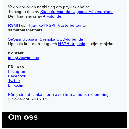
Vox Vigor är en nättidning om psykisk ohälsa.
Tidningen ägs av
Studiefrämjandet Uppsala Västmanland
.
Den finansieras av
Arvsfonden
.
RSMH
och
Hjärnkoll/NSPH Västerbotten
är
samarbetspartners.
SeSam Uppsala
,
Svenska OCD-förbundet
,
Uppsala kulturförening och
NSPH Uppsala
stödjer projektet.
Kontakt
info@voxvigor.se
Följ oss
Instagram
Facebook
Twitter
Linkedin
Förbjudet att länka i form av extern annons-exponering
© Vox Vigor Riks 2026
Om oss