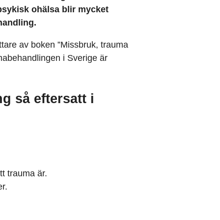
psykisk ohälsa blir mycket
handling.
ttare av boken ”Missbruk, trauma
mabehandlingen i Sverige är
 så eftersatt i
tt trauma är.
r.