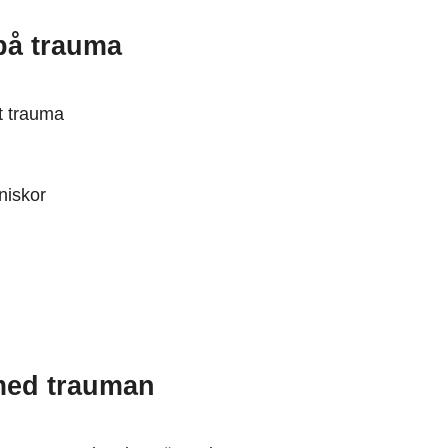
på trauma
t trauma
nniskor
med trauman