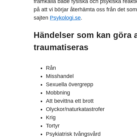
framkalla både fysiska och psykiska reakti
på att vi börjar återhämta oss från det s
sajten
Psykologi.se
.
Händelser som kan göra 
traumatiseras
Rån
Misshandel
Sexuella övergrepp
Mobbning
Att bevittna ett brott
Olyckor/naturkatastrofer
Krig
Tortyr
Psykiatrisk tvångsvård