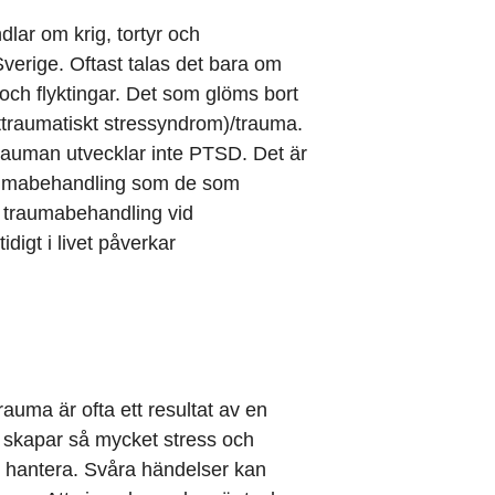
dlar om krig, tortyr och
Sverige. Oftast talas det bara om
 flyktingar. Det som glöms bort
ttraumatiskt stressyndrom)/trauma.
 trauman utvecklar inte PTSD. Det är
traumabehandling som de som
d traumabehandling vid
igt i livet påverkar
auma är ofta ett resultat av en
skapar så mycket stress och
tt hantera. Svåra händelser kan