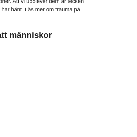
oner. Att vi upplever dem är tecken
om har hänt. Läs mer om trauma på
att människor