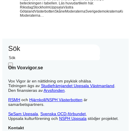
beteckningen i tabellen. Läs huvudartikeln här.
RiksdagStockholmUppsalaVästra
GötalandVästerbottenSkåneModeraternaSverigedemokraternaKristdemo
Moderaterna…
Sök
Om Voxvigor.se
Vox Vigor är en nättidning om psykisk ohälsa.
Tidningen ägs av
Studiefrämjandet Uppsala Västmanland
.
Den finansieras av
Arvsfonden
.
RSMH
och
Hjärnkoll/NSPH Västerbotten
är
samarbetspartners.
SeSam Uppsala
,
Svenska OCD-förbundet
,
Uppsala kulturförening och
NSPH Uppsala
stödjer projektet.
Kontakt