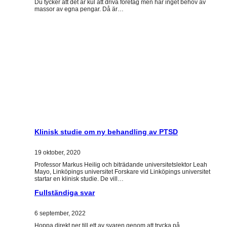
Du tycker att det är kul att driva företag men har inget behov av
massor av egna pengar. Då är…
Klinisk studie om ny behandling av PTSD
19 oktober, 2020
Professor Markus Heilig och biträdande universitetslektor Leah
Mayo, Linköpings universitet Forskare vid Linköpings universitet
startar en klinisk studie. De vill…
Fullständiga svar
6 september, 2022
Hoppa direkt ner till ett av svaren genom att trycka på