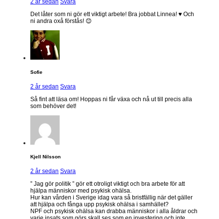
2 år sedan
Svara
Det låter som ni gör ett viktigt arbete! Bra jobbat Linnea! ♥️ Och
ni andra oxå förstås! 😊
Sofie
2 år sedan
Svara
Så fint att läsa om! Hoppas ni får växa och nå ut till precis alla
som behöver det!
Kjell Nilsson
2 år sedan
Svara
” Jag gör politik ” gör ett otroligt viktigt och bra arbete för att
hjälpa människor med psykisk ohälsa.
Hur kan vården i Sverige idag vara så bristfällig när det gäller
att hjälpa och fånga upp psykisk ohälsa i samhället?
NPF och psykisk ohälsa kan drabba människor i alla åldrar och
varje insats som görs skall ses som en investering och inte