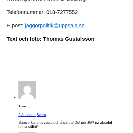
Telefonnummer: 018-7277552
E-post:
jaggorpolitik@uppsala.se
Text och foto: Thomas Gustafsson
7 kommentarer
Anna
2 år sedan
Svara
Samverka, analysera och åtgärda! Det gör JGP på absolut
bästa sättet!