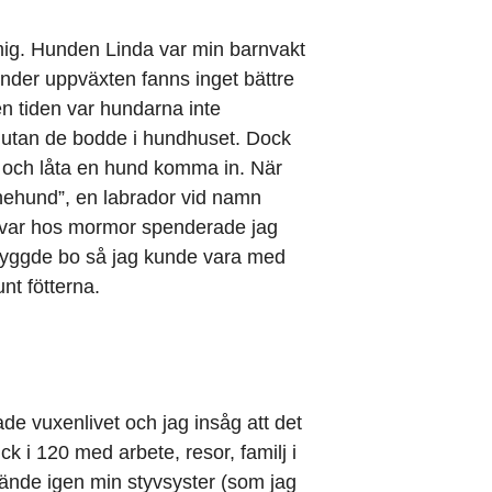
ig. Hunden Linda var min barnvakt
. Under uppväxten fanns inget bättre
n tiden var hundarna inte
utan de bodde i hundhuset. Dock
r och låta en hund komma in. När
nehund”, en labrador vid namn
ag var hos mormor spenderade jag
byggde bo så jag kunde vara med
nt fötterna.
de vuxenlivet och jag insåg att det
k i 120 med arbete, resor, familj i
te kände igen min styvsyster (som jag