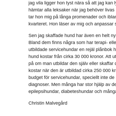
jag vila ligger hon tyst nära så att jag ka
hämtar alla leksaker när jag behöver livas up
tar hon mig på långa promenader och iblan
kvarteret. Hon läser av mig och anpassar s
Sen jag skaffade hund har även en helt n
Bland dem finns några som har terapi- elle
utbildade servicehundar en rejäl plånbok h
hund kostar från cirka 30 000 kronor. Att u
på om man utbildar den själv eller skaffar
kostar när den är utbildad cirka 250 000 k
budget för servicehundar, speciellt inte 
diagnoser. Men många har stor hjälp av de
epilepsihundar, diabeteshundar och många
Christin Malvegård