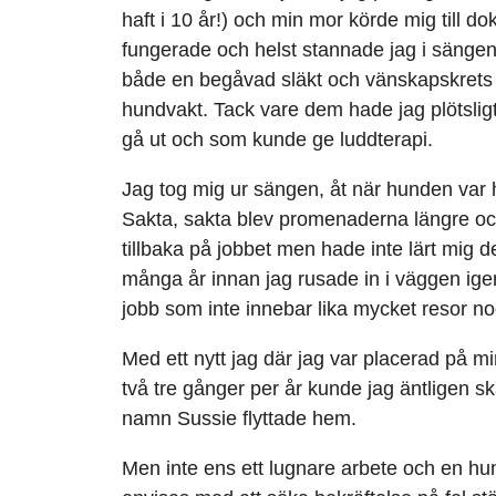
haft i 10 år!) och min mor körde mig till d
fungerade och helst stannade jag i sängen
både en begåvad släkt och vänskapskrets 
hundvakt. Tack vare dem hade jag plötslig
gå ut och som kunde ge luddterapi.
Jag tog mig ur sängen, åt när hunden var 
Sakta, sakta blev promenaderna längre och 
tillbaka på jobbet men hade inte lärt mig de
många år innan jag rusade in i väggen igen
jobb som inte innebar lika mycket resor n
Med ett nytt jag där jag var placerad på 
två tre gånger per år kunde jag äntligen s
namn Sussie flyttade hem.
Men inte ens ett lugnare arbete och en h