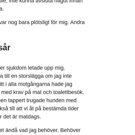
lle, inte kunna avsluta något innan
a.
 var nog bara plötsligt för mig. Andra
sår
fter sjukdom letade upp mig.
 till en storslägga om jag inte
tt i alla motgångarna hade jag
 med krav på mat och toalettbesök.
 men tappert trugade hunden med
så till att vi åt på bestämda tider
är det är matdags.
vet ändå vad jag behöver. Behöver