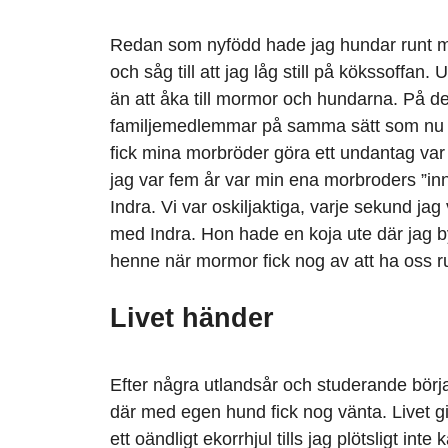
Redan som nyfödd hade jag hundar runt m
och såg till att jag låg still på kökssoffan
än att åka till mormor och hundarna. På de
familjemedlemmar på samma sätt som nu 
fick mina morbröder göra ett undantag va
jag var fem år var min ena morbroders ”in
Indra. Vi var oskiljaktiga, varje sekund j
med Indra. Hon hade en koja ute där jag 
henne när mormor fick nog av att ha oss ru
Livet händer
Efter några utlandsår och studerande börja
där med egen hund fick nog vänta. Livet gic
ett oändligt ekorrhjul tills jag plötsligt in