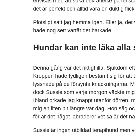
envisas med att söka bekräftelse på fel stä
det är perfekt och alltid vara en duktig flick
Plötsligt satt jag hemma igen. Eller ja, det
hade nog sett vartåt det barkade.
Hundar kan inte läka alla 
Denna gång var det riktigt illa. Sjukdom e
Kroppen hade tydligen bestämt sig för att ta
lyssnade på de försynta knackningarna. Mi
dock Sussie som varje morgon väckte mig
Ibland orkade jag knappt utanför dörren,
mig en liten bit längre var dag. Hon såg ock
för är det något labradorer vet så är det n
Sussie är ingen utbildad terapihund men 