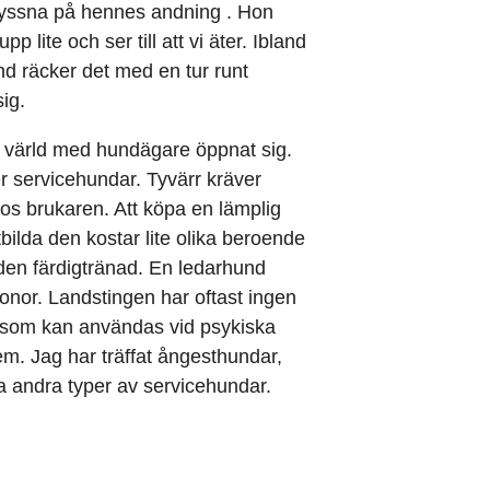
n lyssna på hennes andning . Hon
p lite och ser till att vi äter. Ibland
d räcker det med en tur runt
ig.
y värld med hundägare öppnat sig.
r servicehundar. Tyvärr kräver
os brukaren. Att köpa en lämplig
tbilda den kostar lite olika beroende
 den färdigtränad. En ledarhund
ronor. Landstingen har oftast ingen
de som kan användas vid psykiska
m. Jag har träffat ångesthundar,
 andra typer av servicehundar.