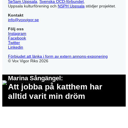
SeSam Uppsala
,
Svenska OCD-förbundet
,
Uppsala kulturförening och
NSPH Uppsala
stödjer projektet.
Kontakt
info@voxvigor.se
Följ oss
Instagram
Facebook
Twitter
Linkedin
Förbjudet att länka i form av extern annons-exponering
© Vox Vigor Riks 2026
Marina Sångängel:
Att jobba på katthem har
alltid varit min dröm