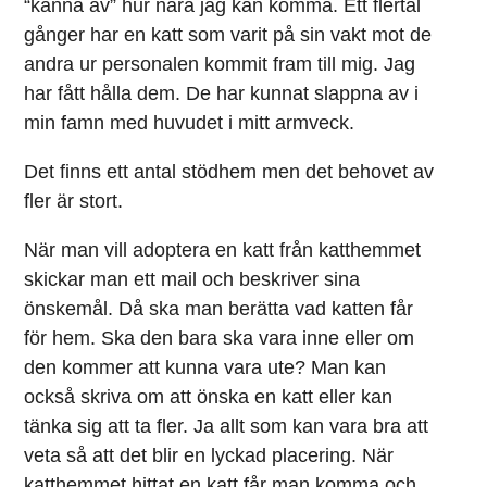
“känna av” hur nära jag kan komma. Ett flertal
gånger har en katt som varit på sin vakt mot de
andra ur personalen kommit fram till mig. Jag
har fått hålla dem. De har kunnat slappna av i
min famn med huvudet i mitt armveck.
Det finns ett antal stödhem men det behovet av
fler är stort.
När man vill adoptera en katt från katthemmet
skickar man ett mail och beskriver sina
önskemål. Då ska man berätta vad katten får
för hem. Ska den bara ska vara inne eller om
den kommer att kunna vara ute? Man kan
också skriva om att önska en katt eller kan
tänka sig att ta fler. Ja allt som kan vara bra att
veta så att det blir en lyckad placering. När
katthemmet hittat en katt får man komma och