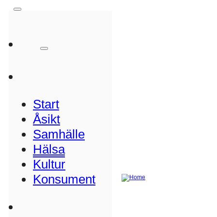
Start
Åsikt
Samhälle
Hälsa
Kultur
Konsument