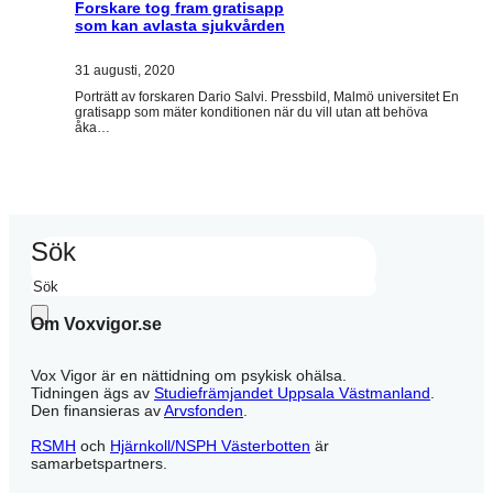
Forskare tog fram gratisapp
som kan avlasta sjukvården
31 augusti, 2020
Porträtt av forskaren Dario Salvi. Pressbild, Malmö universitet En
gratisapp som mäter konditionen när du vill utan att behöva
åka…
Sök
Om Voxvigor.se
Vox Vigor är en nättidning om psykisk ohälsa.
Tidningen ägs av
Studiefrämjandet Uppsala Västmanland
.
Den finansieras av
Arvsfonden
.
RSMH
och
Hjärnkoll/NSPH Västerbotten
är
samarbetspartners.