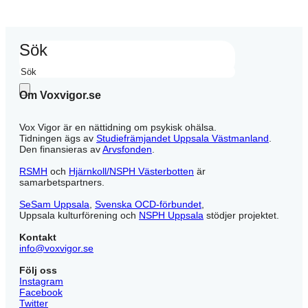
Sök
Om Voxvigor.se
Vox Vigor är en nättidning om psykisk ohälsa.
Tidningen ägs av
Studiefrämjandet Uppsala Västmanland
.
Den finansieras av
Arvsfonden
.
RSMH
och
Hjärnkoll/NSPH Västerbotten
är
samarbetspartners.
SeSam Uppsala
,
Svenska OCD-förbundet
,
Uppsala kulturförening och
NSPH Uppsala
stödjer projektet.
Kontakt
info@voxvigor.se
Följ oss
Instagram
Facebook
Twitter