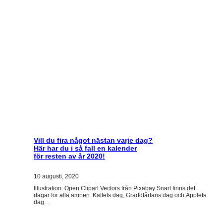
Vill du fira något nästan varje dag?
Här har du i så fall en kalender
för resten av år 2020!
10 augusti, 2020
Illustration: Open Clipart Vectors från Pixabay Snart finns det
dagar för alla ämnen. Kaffets dag, Gräddtårtans dag och Äpplets
dag…