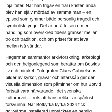
lojaliteter. När han frigav en träl i kristen anda
blev han själv mördad av samma man – en
episod som rymmer både personlig tragedi och
symbolisk tyngd. Det är berättelsen om en
handling som överskred tidens gränser mellan
tro och tradition, och om priset för att leva
mellan två världar.
Hagerman sammanför arkivforskning, arkeologi
och den helgonlegend som berättar om Botvids
liv och mirakel. Fotografen Claes Gabrielsons
bilder av kyrkor, gravar och altarskåp ger den
visuella dimension som påminner om hur Botvid
fortsatt vara närvarande i det svenska
kulturarvet – trots att hans reliker är spårlöst
försvunna. När Botkyrka kyrka 2024 fick
golvvärme installerad upptäcktes en hemlig