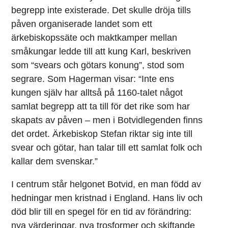
begrepp inte existerade. Det skulle dröja tills
påven organiserade landet som ett
ärkebiskopssäte och maktkamper mellan
småkungar ledde till att kung Karl, beskriven
som “svears och götars konung”, stod som
segrare. Som Hagerman visar: “Inte ens
kungen själv har alltså på 1160-talet något
samlat begrepp att ta till för det rike som har
skapats av påven – men i Botvidlegenden finns
det ordet. Ärkebiskop Stefan riktar sig inte till
svear och götar, han talar till ett samlat folk och
kallar dem svenskar.”
I centrum står helgonet Botvid, en man född av
hedningar men kristnad i England. Hans liv och
död blir till en spegel för en tid av förändring:
nya värderingar, nya trosformer och skiftande