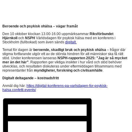
Beroende och psykisk ohälsa – vägar framåt
Den 10 oktober klockan 13.00-16.00 uppmärksammar
Riksförbundet
Hjärnkoll
och
NSPH
Världsdagen för psykisk hälsa med en konferens i
Stockholm (fullbokad) som även sänds
digitalt.
Temat för dagen är
beroende, skadligt bruk och psykisk ohälsa
– frågor där
stigma fortfarande utgör ett av de största hindren för att människor ska få rätt
stöd. Under konferensen lanseras
NSPH-rapporten 2025: ”Jag är så mycket
mer än det här”
. Rapporten ger viktiga insikter i hur vård och stöd behöver
utvecklas, och resultaten diskuteras under eftermiddagen tillsammans med
representanter från
myndigheter, forskning och civilsamhälle
.
Digitalt deltagande – kostnadsfritt
Anmäl dig här:
https://digital-konferens-pa-varlsdagen-for-psykisk-
halsa.confetti.events/