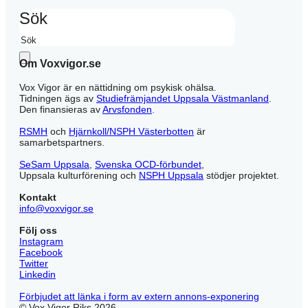
Sök
Om Voxvigor.se
Vox Vigor är en nättidning om psykisk ohälsa.
Tidningen ägs av
Studiefrämjandet Uppsala Västmanland
.
Den finansieras av
Arvsfonden
.
RSMH
och
Hjärnkoll/NSPH Västerbotten
är
samarbetspartners.
SeSam Uppsala
,
Svenska OCD-förbundet
,
Uppsala kulturförening och
NSPH Uppsala
stödjer projektet.
Kontakt
info@voxvigor.se
Följ oss
Instagram
Facebook
Twitter
Linkedin
Förbjudet att länka i form av extern annons-exponering
© Vox Vigor Riks 2026