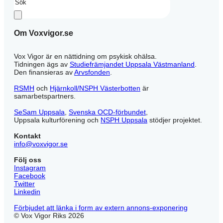
Om Voxvigor.se
Vox Vigor är en nättidning om psykisk ohälsa.
Tidningen ägs av
Studiefrämjandet Uppsala Västmanland
.
Den finansieras av
Arvsfonden
.
RSMH
och
Hjärnkoll/NSPH Västerbotten
är
samarbetspartners.
SeSam Uppsala
,
Svenska OCD-förbundet
,
Uppsala kulturförening och
NSPH Uppsala
stödjer projektet.
Kontakt
info@voxvigor.se
Följ oss
Instagram
Facebook
Twitter
Linkedin
Förbjudet att länka i form av extern annons-exponering
© Vox Vigor Riks 2026