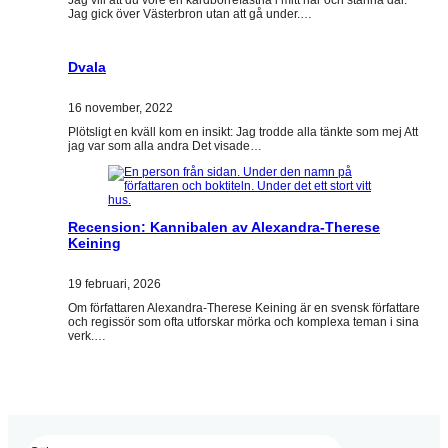
Jag vill att du vore en kardborrefastna i mitt hår och stanna där.
Jag gick över Västerbron utan att gå under.…
Dvala
16 november, 2022
Plötsligt en kväll kom en insikt: Jag trodde alla tänkte som mej Att
jag var som alla andra Det visade…
Recension: Kannibalen av Alexandra-Therese
Keining
19 februari, 2026
Om författaren Alexandra-Therese Keining är en svensk författare
och regissör som ofta utforskar mörka och komplexa teman i sina
verk.…
Sök