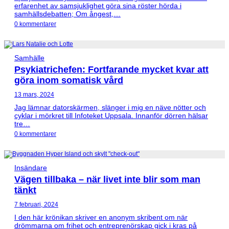
erfarenhet av samsjuklighet göra sina röster hörda i
samhällsdebatten; Om ångest,…
0 kommentarer
Samhälle
Psykiatrichefen: Fortfarande mycket kvar att
göra inom somatisk vård
13 mars, 2024
Jag lämnar datorskärmen, slänger i mig en näve nötter och
cyklar i mörkret till Infoteket Uppsala. Innanför dörren hälsar
tre…
0 kommentarer
Insändare
Vägen tillbaka – när livet inte blir som man
tänkt
7 februari, 2024
I den här krönikan skriver en anonym skribent om när
drömmarna om frihet och entreprenörskap gick i kras på