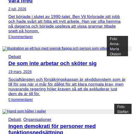
vara ifred
2 juli, 2026
Det började i slutet av 1990-talet. Ben Vit förlorade sitt jobb
och hade svårt att hitta ett nytt arbete. Han var ofta hemma
på dagarna och började uppleva att vissa grannar tittade
snett på honom.
0 kommentarer
Foto:
Anna-
Maria
Olsson
Debatt
De som inte arbetar och sköter sig
19 mars, 2026
Socialtjänsten och försäkringskassan är skyddssystem som är
till för oss när vi mår för dåligt för att klara normala krav, men
nuvarande regering höjer kraven så att de exkluderar just
dem de är till för.
0 kommentarer
Foto:
Staffan
Debatt
,
Organisationer
Ingen demokrati för personer med
funktionsnedsättning