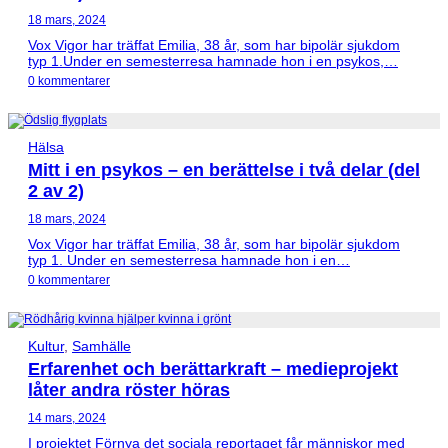
18 mars, 2024
Vox Vigor har träffat Emilia, 38 år, som har bipolär sjukdom
typ 1.Under en semesterresa hamnade hon i en psykos,…
0 kommentarer
Hälsa
Mitt i en psykos – en berättelse i två delar (del
2 av 2)
18 mars, 2024
Vox Vigor har träffat Emilia, 38 år, som har bipolär sjukdom
typ 1. Under en semesterresa hamnade hon i en…
0 kommentarer
Kultur
,
Samhälle
Erfarenhet och berättarkraft – medieprojekt
låter andra röster höras
14 mars, 2024
I projektet Förnya det sociala reportaget får människor med