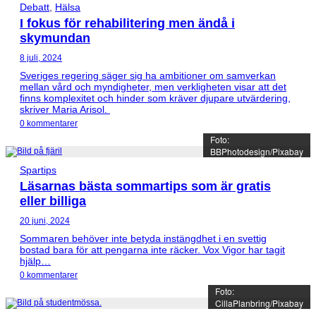
Debatt
,
Hälsa
I fokus för rehabilitering men ändå i
skymundan
8 juli, 2024
Sveriges regering säger sig ha ambitioner om samverkan
mellan vård och myndigheter, men verkligheten visar att det
finns komplexitet och hinder som kräver djupare utvärdering,
skriver Maria Arisol.
0 kommentarer
Foto:
BBPhotodesign/Pixabay
Spartips
Läsarnas bästa sommartips som är gratis
eller billiga
20 juni, 2024
Sommaren behöver inte betyda instängdhet i en svettig
bostad bara för att pengarna inte räcker. Vox Vigor har tagit
hjälp…
0 kommentarer
Foto:
CillaPlanbring/Pixabay