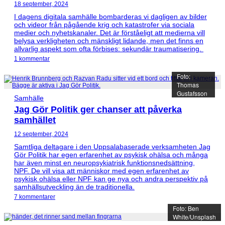
18 september, 2024
I dagens digitala samhälle bombarderas vi dagligen av bilder
och videor från pågående krig och katastrofer via sociala
medier och nyhetskanaler. Det är förståeligt att medierna vill
belysa verkligheten och mänskligt lidande, men det finns en
allvarlig aspekt som ofta förbises: sekundär traumatisering.
1 kommentar
Foto:
Thomas
Gustafsson
Samhälle
Jag Gör Politik ger chanser att påverka
samhället
12 september, 2024
Samtliga deltagare i den Uppsalabaserade verksamheten Jag
Gör Politik har egen erfarenhet av psykisk ohälsa och många
har även minst en neuropsykiatrisk funktionsnedsättning,
NPF. De vill visa att människor med egen erfarenhet av
psykisk ohälsa eller NPF kan ge nya och andra perspektiv på
samhällsutveckling än de traditionella.
7 kommentarer
Foto: Ben
White/Unsplash