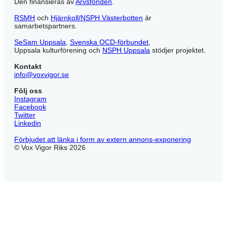
Den finansieras av
Arvsfonden
.
RSMH
och
Hjärnkoll/NSPH Västerbotten
är
samarbetspartners.
SeSam Uppsala
,
Svenska OCD-förbundet
,
Uppsala kulturförening och
NSPH Uppsala
stödjer projektet.
Kontakt
info@voxvigor.se
Följ oss
Instagram
Facebook
Twitter
Linkedin
Förbjudet att länka i form av extern annons-exponering
© Vox Vigor Riks 2026