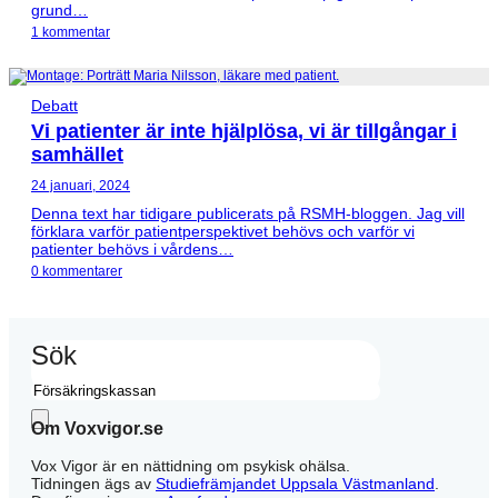
grund…
1 kommentar
Debatt
Vi patienter är inte hjälplösa, vi är tillgångar i
samhället
24 januari, 2024
Denna text har tidigare publicerats på RSMH-bloggen. Jag vill
förklara varför patientperspektivet behövs och varför vi
patienter behövs i vårdens…
0 kommentarer
Sök
Om Voxvigor.se
Vox Vigor är en nättidning om psykisk ohälsa.
Tidningen ägs av
Studiefrämjandet Uppsala Västmanland
.