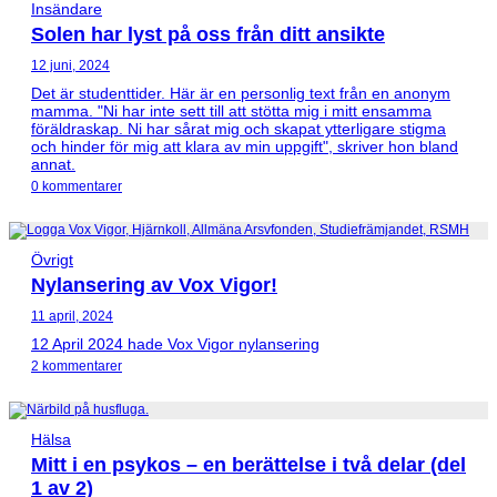
Insändare
Solen har lyst på oss från ditt ansikte
12 juni, 2024
Det är studenttider. Här är en personlig text från en anonym
mamma. "Ni har inte sett till att stötta mig i mitt ensamma
föräldraskap. Ni har sårat mig och skapat ytterligare stigma
och hinder för mig att klara av min uppgift", skriver hon bland
annat.
0 kommentarer
Övrigt
Nylansering av Vox Vigor!
11 april, 2024
12 April 2024 hade Vox Vigor nylansering
2 kommentarer
Hälsa
Mitt i en psykos – en berättelse i två delar (del
1 av 2)