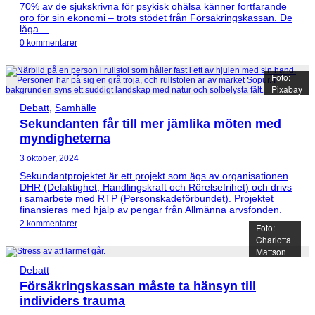
70% av de sjukskrivna för psykisk ohälsa känner fortfarande
oro för sin ekonomi – trots stödet från Försäkringskassan. De
låga…
0 kommentarer
Foto:
Pixabay
Debatt
,
Samhälle
Sekundanten får till mer jämlika möten med
myndigheterna
3 oktober, 2024
Sekundantprojektet är ett projekt som ägs av organisationen
DHR (Delaktighet, Handlingskraft och Rörelsefrihet) och drivs
i samarbete med RTP (Personskadeförbundet). Projektet
finansieras med hjälp av pengar från Allmänna arvsfonden.
2 kommentarer
Foto:
Charlotta
Mattson
Debatt
Försäkringskassan måste ta hänsyn till
individers trauma